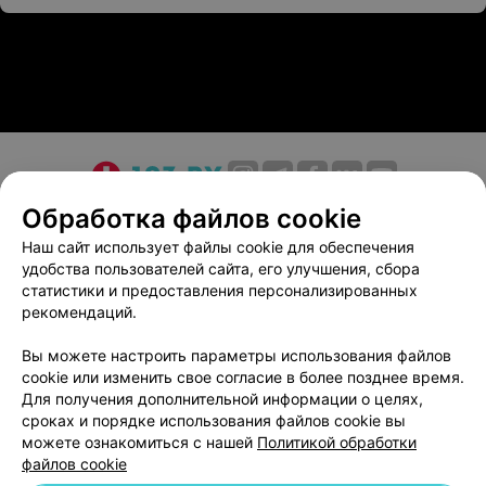
О проекте
Новости проекта
Размещение рекламы
Обработка файлов cookie
Медицинский маркетинг
Публичный договор
Наш сайт использует файлы cookie для обеспечения
удобства пользователей сайта, его улучшения, сбора
Пользовательское соглашение
Способы оплаты
статистики и предоставления персонализированных
Вакансии
Партнеры
рекомендаций.
Написать руководителю 103.by
Вы можете настроить параметры использования файлов
Написать в поддержку
cookie или изменить свое согласие в более позднее время.
Персональные настройки cookie
Для получения дополнительной информации о целях,
сроках и порядке использования файлов cookie вы
Обработка персональных данных
можете ознакомиться с нашей
Политикой обработки
файлов cookie